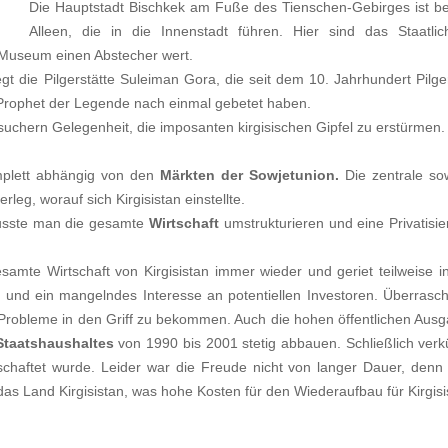
Die Hauptstadt Bischkek am Fuße des Tienschen-Gebirges ist be
Alleen, die in die Innenstadt führen. Hier sind das Staatl
Museum einen Abstecher wert.
egt die Pilgerstätte Suleiman Gora, die seit dem 10. Jahrhundert Pilg
r Prophet der Legende nach einmal gebetet haben.
uchern Gelegenheit, die imposanten kirgisischen Gipfel zu erstürmen.
komplett abhängig von den
Märkten der Sowjetunion.
Die zentrale sow
erleg, worauf sich Kirgisistan einstellte.
musste man die gesamte
Wirtschaft
umstrukturieren und eine Privatisi
samte Wirtschaft von Kirgisistan immer wieder und geriet teilweise
en und ein mangelndes Interesse an potentiellen Investoren. Überrasc
 Probleme in den Griff zu bekommen. Auch die hohen öffentlichen Ausg
 Staatshaushaltes
von 1990 bis 2001 stetig abbauen. Schließlich verkü
schaftet wurde. Leider war die Freude nicht von langer Dauer, den
as Land Kirgisistan, was hohe Kosten für den Wiederaufbau für Kirgisi