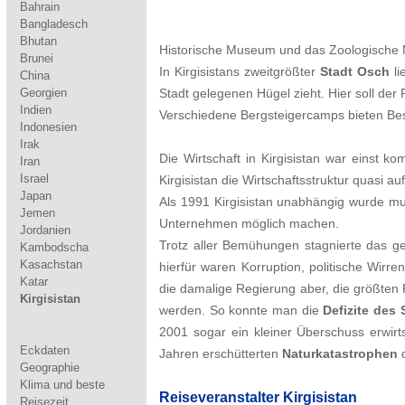
Bahrain
Bangladesch
Bhutan
Historische Museum und das Zoologische 
Brunei
In Kirgisistans zweitgrößter
Stadt Osch
li
China
Georgien
Stadt gelegenen Hügel zieht. Hier soll de
Indien
Verschiedene Bergsteigercamps bieten Bes
Indonesien
Irak
Die Wirtschaft in Kirgisistan war einst 
Iran
Israel
Kirgisistan die Wirtschaftsstruktur quasi auf
Japan
Als 1991 Kirgisistan unabhängig wurde 
Jemen
Unternehmen möglich machen.
Jordanien
Trotz aller Bemühungen stagnierte das ge
Kambodscha
Kasachstan
hierfür waren Korruption, politische Wirr
Katar
die damalige Regierung aber, die größten
Kirgisistan
werden. So konnte man die
Defizite des
2001 sogar ein kleiner Überschuss erwirt
Eckdaten
Jahren erschütterten
Naturkatastrophen
d
Geographie
Klima und beste
Reiseveranstalter Kirgisistan
Reisezeit