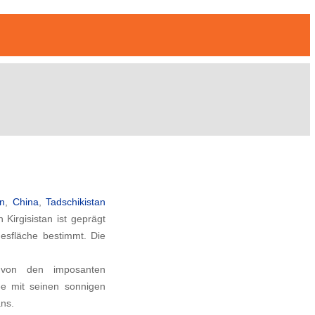
n Asien
an
,
China
,
Tadschikistan
 Kirgisistan ist geprägt
desfläche bestimmt. Die
 von den imposanten
ee mit seinen sonnigen
ans.