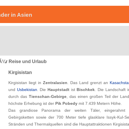
nder in Asien
sien - Aktuelle Informationen fÃ¼r Ihren Urlaub i
fÃ¼r Reise und Urlaub
Kirgisistan
Kirgisistan liegt in
Zentralasien
. Das Land grenzt an
Kasachst
und
Usbekistan
. Die
Hauptstadt
ist
Bischkek
. Die Landschaft in
durch das
Tienschan-Gebirge
, das einen großen Teil der Lan
höchste Erhebung ist der
Pik Pobedy
mit 7.439 Metern Höhe.
Das grandiose Panorama der weiten Täler, eingerahmt
Gebirgsketten sowie der 700 Meter tiefe glasklare Issyk-Kul-S
Stränden und Thermalquellen sind die Hauptattraktionen Kirgisist