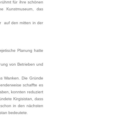
rühmt für ihre schönen
iche Kunstmuseum, das
er auf den mitten in der
jetische Planung hatte
erung von Betrieben und
 ins Wanken. Die Gründe
henderweise schaffte es
aben, konnten reduziert
ndete Kirgisistan, dass
n schon in den nächsten
stan bedeutete.