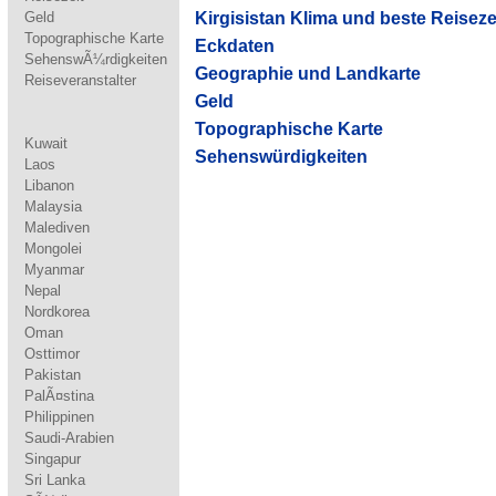
Geld
Kirgisistan Klima und beste Reiseze
Topographische Karte
Eckdaten
SehenswÃ¼rdigkeiten
Geographie und Landkarte
Reiseveranstalter
Geld
Topographische Karte
Kuwait
Sehenswürdigkeiten
Laos
Libanon
Malaysia
Malediven
Mongolei
Myanmar
Nepal
Nordkorea
Oman
Osttimor
Pakistan
PalÃ¤stina
Philippinen
Saudi-Arabien
Singapur
Sri Lanka